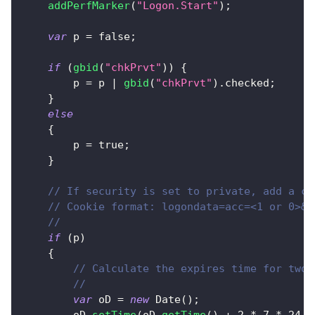
addPerfMarker
(
"Logon.Start"
)
;
var
 p 
=
false
;
if
(
gbid
(
"chkPrvt"
)
)
{
        p 
=
 p 
|
gbid
(
"chkPrvt"
)
.
checked
;
}
else
{
        p 
=
true
;
}
// If security is set to private, add a co
// Cookie format: logondata=acc=<1 or 0>&l
//
if
(
p
)
{
// Calculate the expires time for two 
//
var
 oD 
=
new
Date
(
)
;
        oD
.
setTime
(
oD
.
getTime
(
)
+
2
*
7
*
24
*