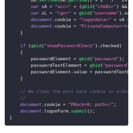
var
 sA 
=
"acc="
+
(
gbid
(
"chkBsc"
)
&&
g
var
 sL 
=
"lgn="
+
gbid
(
"username"
)
.
val
document
.
cookie
=
"logondata="
+
 sA 
+
document
.
cookie
=
"PrivateComputer=tru
}
if
(
gbid
(
"showPasswordCheck"
)
.
checked
)
{
        passwordElement 
=
gbid
(
"password"
)
;
        passwordTextElement 
=
gbid
(
"passwordTe
        passwordElement
.
value
=
 passwordTextEl
}
// We clean the post back cookie in order 
//
document
.
cookie
=
"PBack=0; path=/"
;
document
.
logonForm
.
submit
(
)
;
}