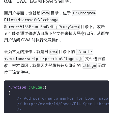
OAB、OWA、EAS 和 PowerShell 等。
而用户界面，也就是
目录，位于
owa
C:\Program
Files\Microsoft\Exchange
目录下。攻击
Server\V15\FrontEnd\HttpProxy\owa
者可能会通过修改该目录下的文件来植入恶意代码，从而在
用户访问 OWA 时执行恶意操作。
最为常见的操作，就是对
目录下的
owa
.\auth\
文件进行篡
<version>\scripts\premium\flogon.js
改，根本原因，就是因为登录按钮所绑定的
函数
clkLgn
位于该文件中。
function
clkLgn
(
)
{
// Add performance marker for Logon page a
// http://exweb/14/Specs/E14 Spec Library/
//