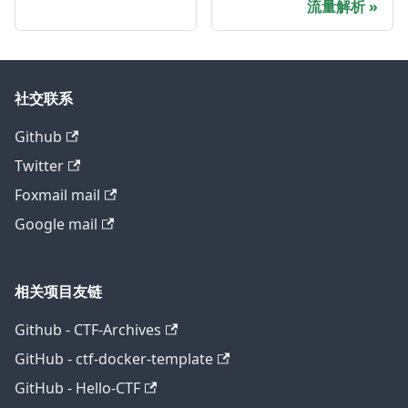
流量解析
社交联系
Github
Twitter
Foxmail mail
Google mail
相关项目友链
Github - CTF-Archives
GitHub - ctf-docker-template
GitHub - Hello-CTF