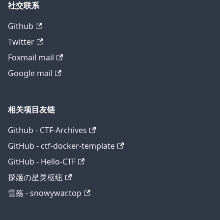
社交联系
Github
Twitter
Foxmail mail
Google mail
相关项目友链
Github - CTF-Archives
GitHub - ctf-docker-template
GitHub - Hello-CTF
探姬の星灵枢纽
雪殇 - snowywar.top